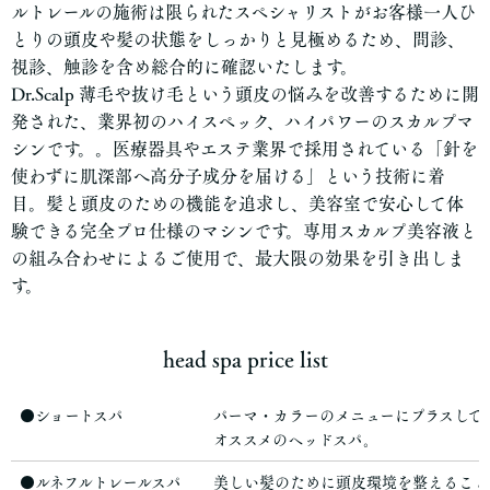
ルトレールの施術は限られたスペシャリストがお客様一人ひ
とりの頭皮や髪の状態をしっかりと見極めるため、問診、
視診、触診を含め総合的に確認いたします。
Dr.Scalp 薄毛や抜け毛という頭皮の悩みを改善するために開
発された、業界初のハイスペック、ハイパワーのスカルプマ
シンです。。医療器具やエステ業界で採用されている「針を
使わずに肌深部へ高分子成分を届ける」という技術に着
目。髪と頭皮のための機能を追求し、美容室で安心して体
験できる完全プロ仕様のマシンです。専用スカルプ美容液と
の組み合わせによるご使用で、最大限の効果を引き出しま
す。
head spa price list
●ショートスパ
パーマ・カラーのメニューにプラスして
オススメのヘッドスパ。
●ルネフルトレールスパ
美しい髪のために頭皮環境を整えること